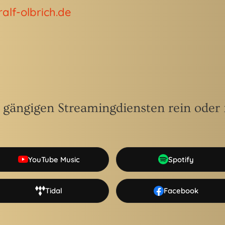
alf-olbrich.de
 gängigen Streamingdiensten rein oder f
YouTube Music
Spotify
Tidal
Facebook