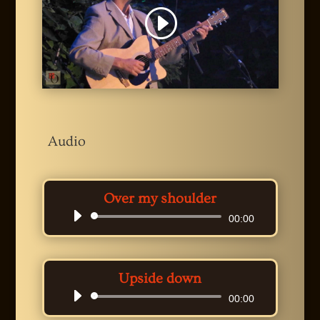
Audio
Over my shoulder
Audio-
00:00
Player
Upside down
Audio-
00:00
Player