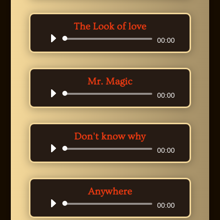
The Look of love
Audio-
00:00
Player
Mr. Magic
Audio-
00:00
Player
Don't know why
Audio-
00:00
Player
Anywhere
Audio-
00:00
Player