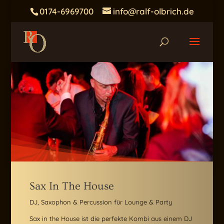
0174-6969700
info@ralf-olbrich.de
Sax In The House
DJ, Saxophon & Percussion für Lounge & Party
Sax in the House ist die perfekte Kombi aus einem DJ